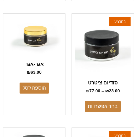
במבצע
אגר-אגר
₪
63.00
סודיום ציטרט
הוספה לסל
₪
77.00
–
₪
23.00
בחר אפשרויות
במבצע