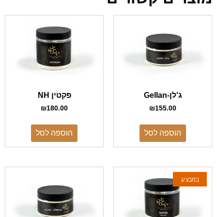
ג'לן-Gellan
פקטין NH
₪
180.00
₪
155.00
הוספה לסל
הוספה לסל
במבצע