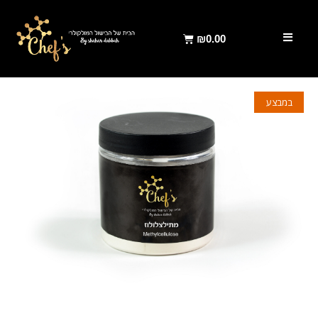
₪
0.00
במבצע