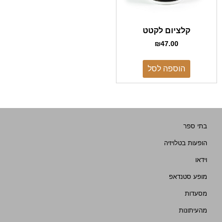
קלציום לקטט
₪
47.00
הוספה לסל
בתי ספר
הופעות בטלויזיה
וידאו
מופע סטנדאפ
מסעדות
מהעיתונות