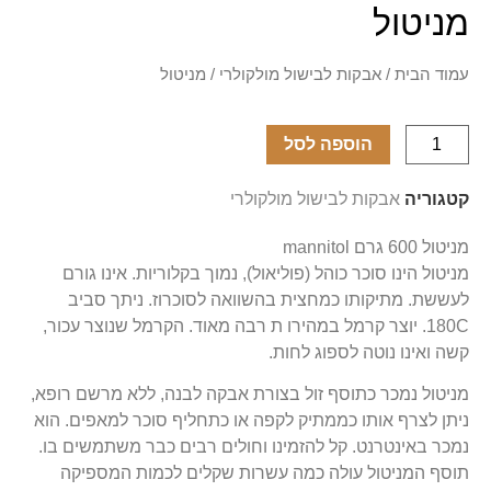
מניטול
עמוד הבית
/
אבקות לבישול מולקולרי
/ מניטול
הוספה לסל
קטגוריה
אבקות לבישול מולקולרי
מניטול 600 גרם mannitol
מניטול הינו סוכר כוהל (פוליאול), נמוך בקלוריות. אינו גורם
לעששת. מתיקותו כמחצית בהשוואה לסוכרוז. ניתך סביב
180C. יוצר קרמל במהירו ת רבה מאוד. הקרמל שנוצר עכור,
קשה ואינו נוטה לספוג לחות.
מניטול נמכר כתוסף זול בצורת אבקה לבנה, ללא מרשם רופא,
ניתן לצרף אותו כממתיק לקפה או כתחליף סוכר למאפים. הוא
נמכר באינטרנט. קל להזמינו וחולים רבים כבר משתמשים בו.
תוסף המניטול עולה כמה עשרות שקלים לכמות המספיקה