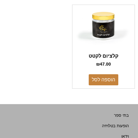
קלציום לקטט
₪
47.00
הוספה לסל
בתי ספר
הופעות בטלויזיה
וידאו