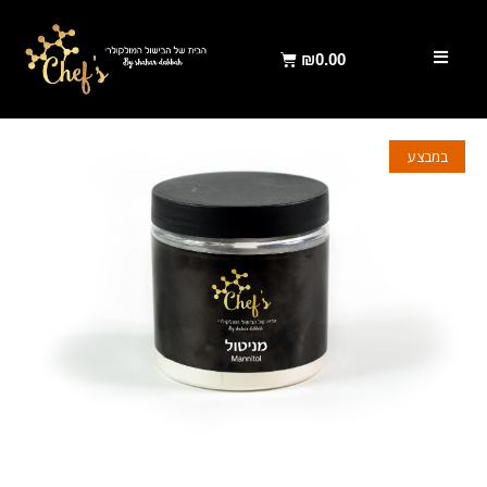
₪
0.00
במבצע