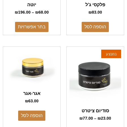
פלקסי ג'ל
יוטה
₪
196.00
–
₪
68.00
₪
83.00
הוספה לסל
בחר אפשרויות
במבצע
אגר-אגר
₪
63.00
סודיום ציטרט
הוספה לסל
₪
77.00
–
₪
23.00