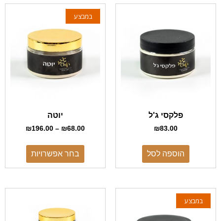
במבצע
פלקסי ג'ל
יוטה
₪
196.00
–
₪
68.00
₪
83.00
הוספה לסל
בחר אפשרויות
במבצע