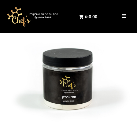
₪
0.00