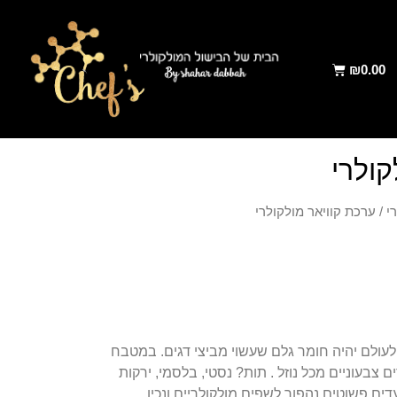
₪
0.00
קולרי
י
/ ערכת קוויאר מולקולרי
לעולם יהיה חומר גלם שעשוי מביצי דגים. במטבח
ים צבעוניים מכל נוזל . תות? נסטי, בלסמי, ירקות
דים פשוטים נהפוך לשפים מולקולריים ונכין